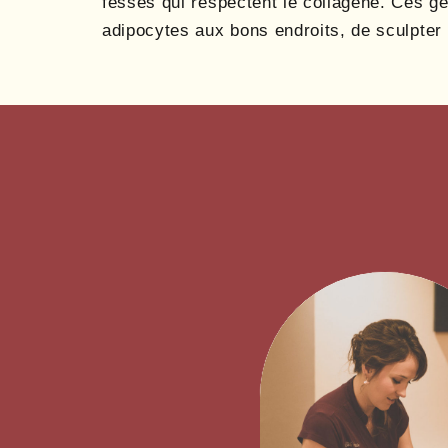
fesses qui respectent le collagène. Ces g
adipocytes aux bons endroits, de sculpter 