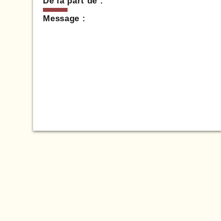
De la part de :
Message :