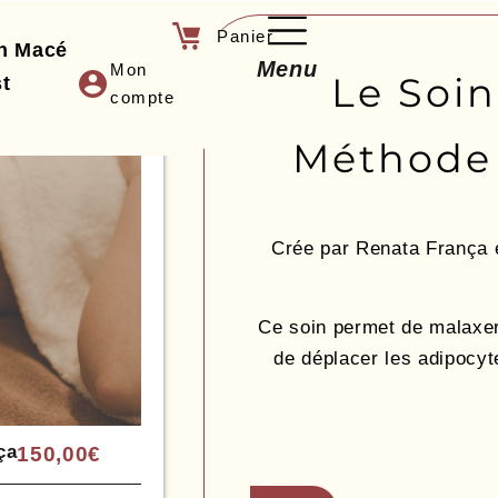
an Macé
Menu
Mon
Le Soi
t
compte
Méthode
Crée par Renata França 
Ce soin permet de malaxer
de déplacer les adipocyt
ça
150,00
€