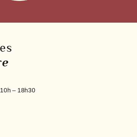
res
re
10h – 18h30