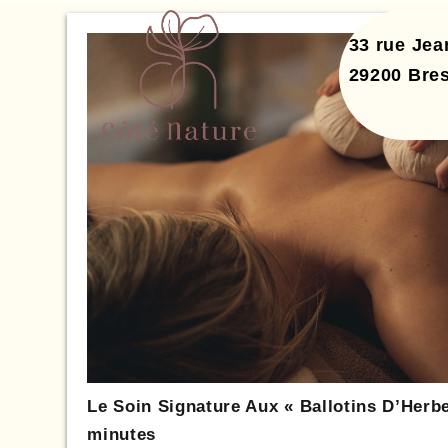
33 rue Je
29200
Bres
Le Soin Signature Aux « Ballotins D’Herb
minutes