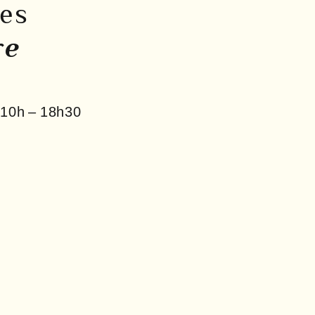
res
re
10h – 18h30