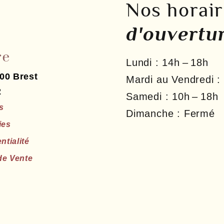
Nos horai
d'ouvertu
Lundi :
14h – 18h
00
Brest
Mardi au Vendredi :
2
Samedi :
10h – 18h
s
Dimanche :
Fermé
ies
ntialité
de Vente