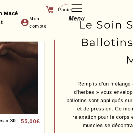
an Macé
Menu
Mon
Le Soin 
t
compte
Ballotin
Remplis d’un mélange d
d’herbes » vous envelop
ballotins sont appliqués s
et de pression. Ce mom
relaxation pour le corps e
es » 30
55,00
€
muscles se décontrac