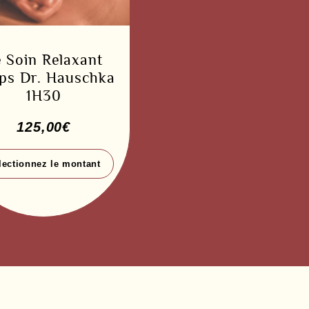
 Soin Relaxant
ps Dr. Hauschka
1H30
125,00
€
lectionnez le montant