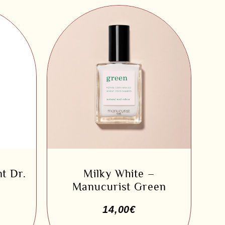
t Dr.
Milky White –
Manucurist Green
14,00
€