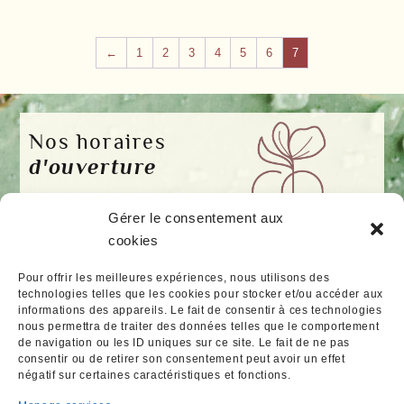
←
1
2
3
4
5
6
7
Nos horaires
d'ouverture
Lundi :
14h – 18h
Gérer le consentement aux
Mardi au Vendredi :
10h –
cookies
18h30
Samedi :
10h – 18h
33 rue Jean Macé
29200
Pour offrir les meilleures expériences, nous utilisons des
Dimanche :
Fermé
Brest
technologies telles que les cookies pour stocker et/ou accéder aux
informations des appareils. Le fait de consentir à ces technologies
06 63 20 83 32
nous permettra de traiter des données telles que le comportement
Mentions légales
de navigation ou les ID uniques sur ce site. Le fait de ne pas
consentir ou de retirer son consentement peut avoir un effet
Politique de cookies
négatif sur certaines caractéristiques et fonctions.
Déclaration de confidentialité