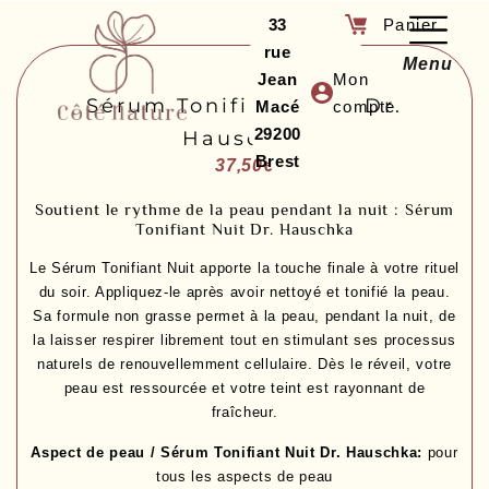
33
rue
Menu
Jean
Mon
Sérum Tonifiant Nuit Dr.
Macé
compte
29200
Hauschka
Brest
37,50
€
Soutient le rythme de la peau pendant la nuit : Sérum
Tonifiant Nuit Dr. Hauschka
Le Sérum Tonifiant Nuit apporte la touche finale à votre rituel
du soir. Appliquez-le après avoir nettoyé et tonifié la peau.
Sa formule non grasse permet à la peau, pendant la nuit, de
la laisser respirer librement tout en stimulant ses processus
naturels de renouvellemment cellulaire. Dès le réveil, votre
peau est ressourcée et votre teint est rayonnant de
fraîcheur.
Aspect de peau / Sérum Tonifiant Nuit Dr. Hauschka:
pour
tous les aspects de peau