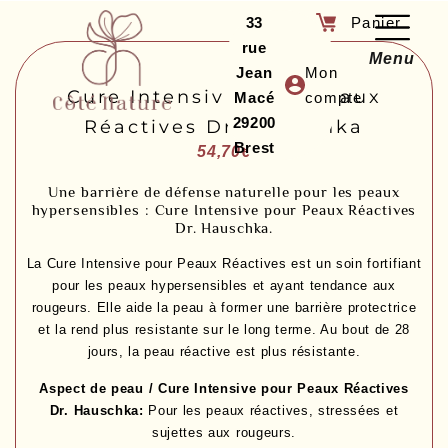
33
rue
Menu
Jean
Mon
Cure Intensive Pour Peaux
Macé
compte
29200
Réactives Dr. Hauschka
Brest
54,70
€
Une barrière de défense naturelle pour les peaux
hypersensibles : Cure Intensive pour Peaux Réactives
Dr. Hauschka.
La Cure Intensive pour Peaux Réactives est un soin fortifiant
pour les peaux hypersensibles et ayant tendance aux
rougeurs. Elle aide la peau à former une barrière protectrice
et la rend plus resistante sur le long terme. Au bout de 28
jours, la peau réactive est plus résistante.
Aspect de peau / Cure Intensive pour Peaux Réactives
Dr. Hauschka:
Pour les peaux réactives, stressées et
sujettes aux rougeurs.