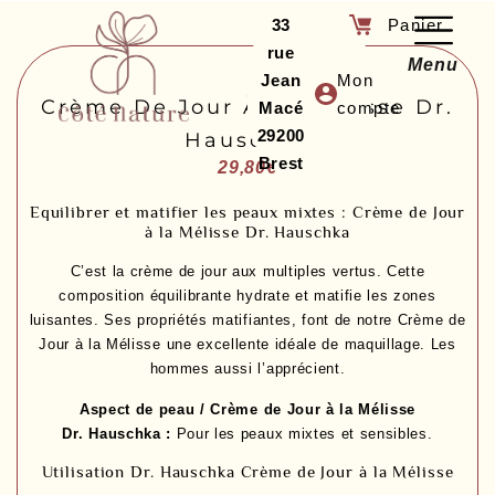
33
rue
Menu
Jean
Mon
Crème De Jour À La Mélisse Dr.
Macé
compte
29200
Hauschka
Brest
29,80
€
Equilibrer et matifier les peaux mixtes : Crème de Jour
à la Mélisse Dr. Hauschka
C’est la crème de jour aux multiples vertus. Cette
composition équilibrante hydrate et matifie les zones
luisantes. Ses propriétés matifiantes, font de notre Crème de
Jour à la Mélisse une excellente idéale de maquillage. Les
hommes aussi l’apprécient.
Aspect de peau / Crème de Jour à la Mélisse
Dr. Hauschka :
Pour les peaux mixtes et sensibles.
Utilisation Dr. Hauschka Crème de Jour à la Mélisse