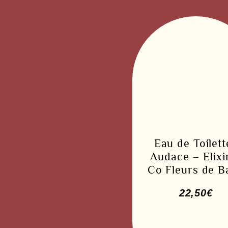
Eau de Toilett
Audace – Elixi
Co Fleurs de B
22,50
€