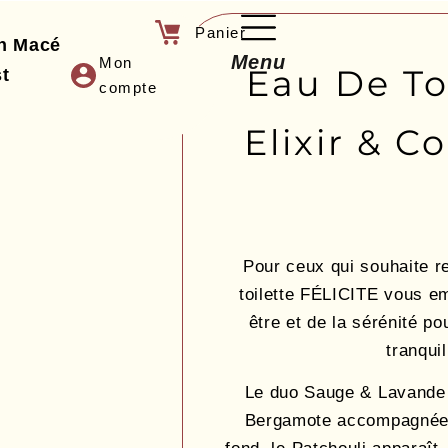
Félicité – Elixir &
an Macé
Menu
Mon
Eau De Toi
t
compte
Elixir & C
Pour ceux qui souhaite re
toilette FÉLICITE vous e
être et de la sérénité p
tranquil
Le duo Sauge & Lavande 
Bergamote accompagnée p