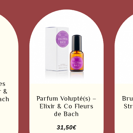
es
r &
Parfum Volupté(s) –
Bru
ach
Elixir & Co Fleurs
St
de Bach
31,50
€