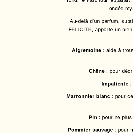
fond, le Patchouli apparaît,
ondée mys
Au-delà d’un parfum, subtil
FÉLICITÉ, apporte un bien-
Aigremoine
: aide à trou
Chêne
: pour décr
Impatiente
:
Marronnier
blanc
: pour ce
Pin
: pour ne plus
Pommier
sauvage
: pour n