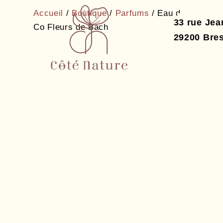
Accueil
/
Boutique
/
Parfums
/ Eau de Toilettes 
33 rue Je
Co Fleurs de Bach
29200
Bres