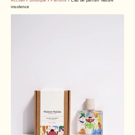
Accueil
/
Boutique
/
Parfums
/ Eau de parfum Nature
insolence