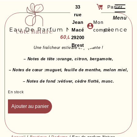
33
rue
Menu
Jean
Mon
Eau De Parfum Nature Insolence
Macé
compte
60,00
€
29200
Brest
Une fraîcheur estivale et piquante !
– Notes de tête :orange, citron, bergamote,
– Notes de cœur :muguet, feuille de menthe, melon miel,
– Notes de fond :vétiver, cèdre flotté, musc.
En stock
Ajouter au panier