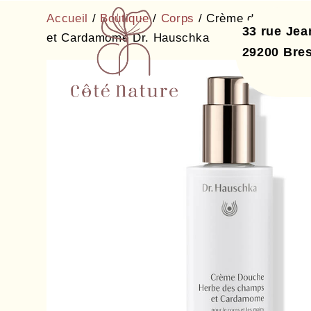
Accueil
/
Boutique
/
Corps
/ Crème douche He
33 rue Je
et Cardamome Dr. Hauschka
29200
Bres