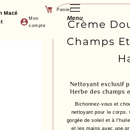
rbes des champs
an Macé
Menu
Mon
Crème Dou
t
compte
Champs Et
H
Nettoyant exclusif 
Herbe des champs 
Bichonnez-vous et cho
nettoyant pour le corps.
gorgée de soleil et à l’huil
et les mains avec une g