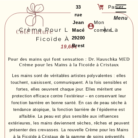
33
rue
Menu
Jean
Mon
Crème Pour Les Mains À La
Macé
compte
29200
Ficoïde À Cristaux
Brest
19,60
€
Pour des mains qui font sensation : Dr. Hauschka MED
Crème pour les Mains à la Ficoïde à Cristaux
Les mains sont de véritables artistes polyvalentes : elles
touchent, saisissent, communiquent. A la fois sensibles et
fortes, elles oeuvrent chaque jour. Elles méritent une
protection efficace contre l’extérieur – en conservant leur
fonction barrière en bonne santé. En cas de peau sèche à
tendance atopique, la fonction barrière de l’épiderme est
affaiblie. La peau est plus sensible aux influences
extérieures, les mains deviennent sèches, rêches et peuvent
présenter des crevasses. La nouvelle Crème pour les Mains
à la Ficoïde à Cristaux de la gamme de soins préventifs