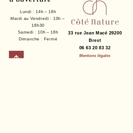
Lundi :
14h – 18h
Mardi au Vendredi :
10h –
18h30
Samedi :
10h – 18h
33 rue Jean Macé
29200
Dimanche :
Fermé
Brest
06 63 20 83 32
Mentions légales
Politique de cookies
Déclaration de confidentialité
Conditions Générales de
Vente
Livraison
Développé par
e-Ness, création de site internet et