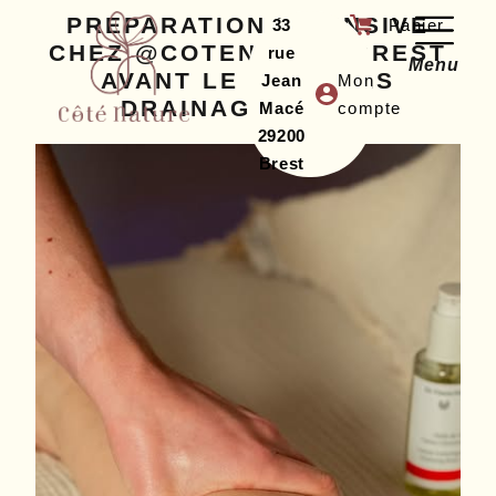
PREPARATION INTENSIVE
33
CHEZ @COTENATUREBREST
rue
Menu
AVANT LE RUSH DES
Jean
Mon
DRAINAGES 💪✨…
Macé
compte
29200
Brest