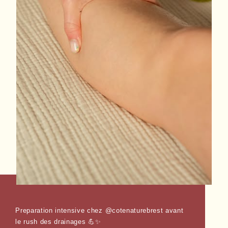
Preparation intensive chez @cotenaturebrest avant
le rush des drainages 💪✨